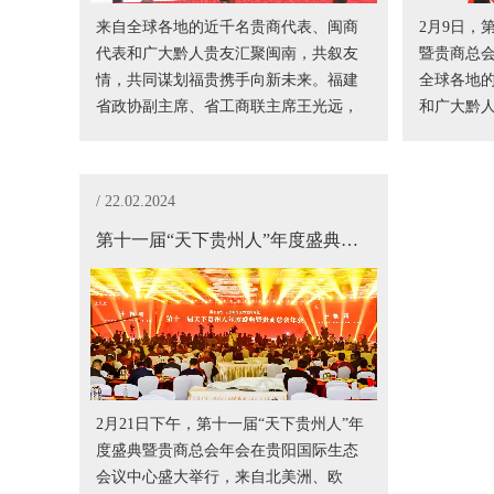
来自全球各地的近千名贵商代表、闽商
2月9日，
代表和广大黔人贵友汇聚闽南，共叙友
暨贵商总
情，共同谋划福贵携手向新未来。福建
全球各地
省政协副主席、省工商联主席王光远，
和广大黔
贵州省政协副主席、省工商联主席李汉
建、贵州
宇，全国工商联原副主席庄聪生，贵州
省人大常委会原副主任顾久，中国驻纽
/ 22.02.2024
约总领事馆原总领事黄屏等领导出席。
第十一届“天下贵州人”年度盛典暨贵商总会年会在贵阳举行
2月21日下午，第十一届“天下贵州人”年
度盛典暨贵商总会年会在贵阳国际生态
会议中心盛大举行，来自北美洲、欧