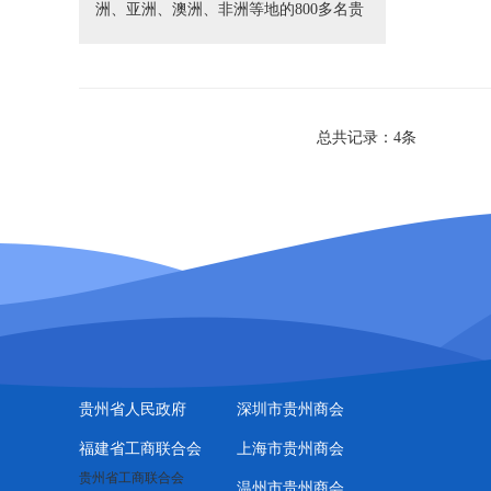
洲、亚洲、澳洲、非洲等地的800多名贵
商代表和黔人贵友汇聚一堂，叙乡情，
话未来，共襄贵州发展盛举。泉州市贵
州商会王宗江会长、吴丛荷执行会长出
席大会。
总共记录：4条
贵州省人民政府
深圳市贵州商会
福建省工商联合会
上海市贵州商会
贵州省工商联合会
温州市贵州商会