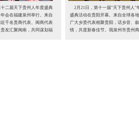
第十二届天下贵州人年度盛典
2月21日，第十一届“天下贵州人”
会年会在福建泉州举行。来自
盛典活动在贵阳开幕。来自全球各
的近千名贵商代表、闽商代表
广大乡贤代表相聚贵阳，话乡音、
人贵友汇聚闽南，共同谋划福
情，共度新春佳节。我泉州市贵州
新未来。
王宗江会长、吴丛荷执行会长应邀
大会。